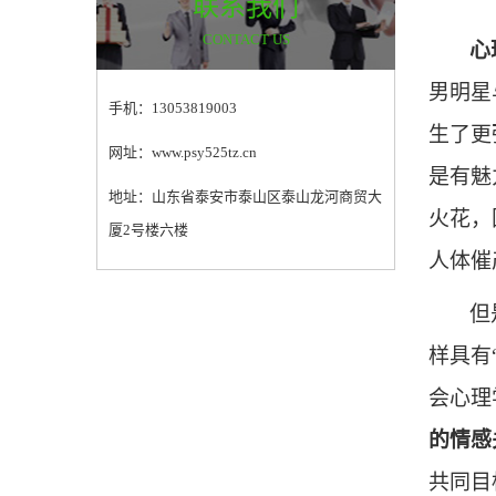
联系我们
CONTACT US
心
男明星
手机：13053819003
生了更
网址：www.psy525tz.cn
是有魅
地址：山东省泰安市泰山区泰山龙河商贸大
火花，
厦2号楼六楼
人体催
但
样具有
会心理
的情感
共同目