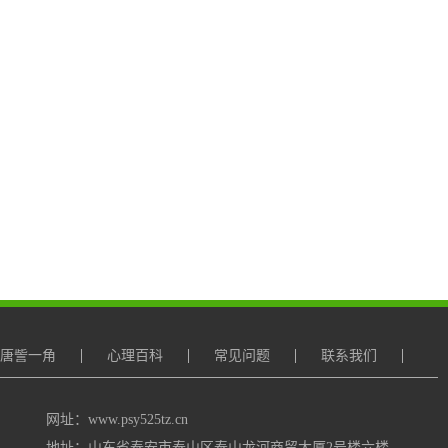
唐訾一角
心理百科
常见问题
联系我们
网址：www.psy525tz.cn
地址：山东省泰安市泰山区泰山龙河商贸大厦2号楼六楼