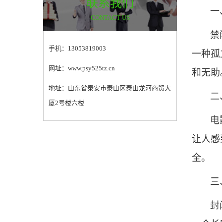
联系我们
一
CONTACT US
禁
手机：13053819003
一种孤
网址：www.psy525tz.cn
和无助
地址：山东省泰安市泰山区泰山龙河商贸大
二
厦2号楼六楼
电
让人感
全。
三
封