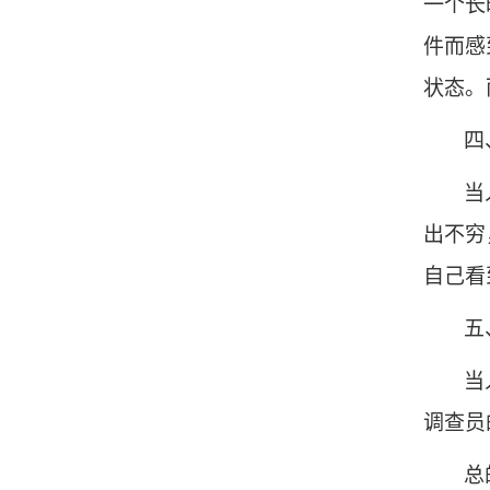
一个长
件而感
状态。
四
当
出不穷
自己看
五
当
调查员
总