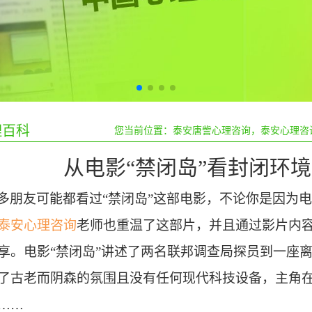
百科
您当前位置：
泰安唐訾心理咨询，泰安心理咨
从电影“禁闭岛”看封闭环
多朋友可能都看过
“禁闭岛”
这部电影，不论你是因为电
泰安心理咨询
老师也重温了这部片，并且通过影片内
享。电影“禁闭岛”
讲述了两名联邦调查局探员到一座
了古老而阴森的氛围且
没有任何现代科技设备，
主角
……